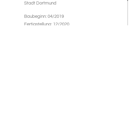
Stadt Dortmund
Baubeginn: 04/2019
Fertigstellung: 12/2020
Bruttogrundfläche: 5.972 m²
Bruttorauminhalt: 36.952 m³
Nutzfläche: 5.392 m²
Baukosten (KG 100-700): 7,5 Mio. € Br.