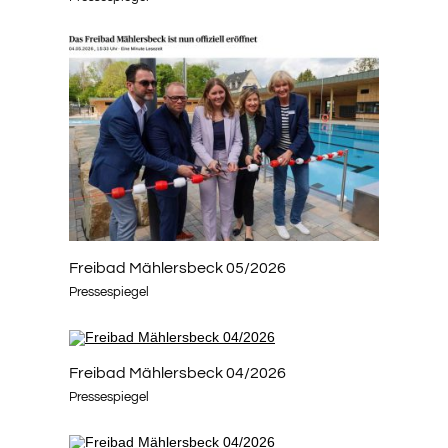
Freibad Mählersbeck 05/2026
Pressespiegel
Freibad Mählersbeck 04/2026
Pressespiegel